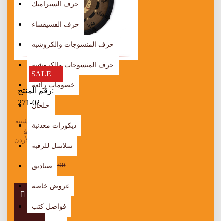
حرف السيراميك
حرف الفسيفساء
حرف المنسوجات والكروشيه
حرف المنسوجات والكروشيه
SALE
خصومات رائعة
رقم المنتج:
271-02
خلخال
ساعة حائط خشبية
ديكورات معدنية
صناعة يدوية
بتصميم مدن الأردن
سلاسل للرقبة
لون بني
56.00 JOD
70.00
صناديق
JOD
عروض خاصة
فواصل كتب