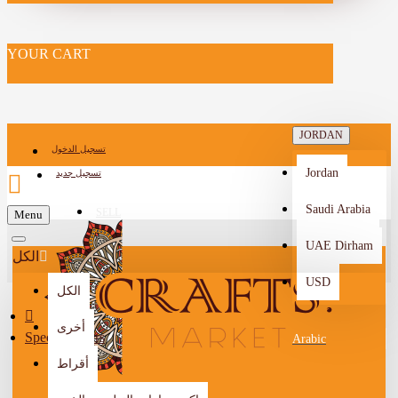
YOUR CART
JORDAN
تسجيل الدخول
Jordan
تسجيل جديد
Saudi Arabia
SELL
Menu
-->
UAE Dirham
الكل
USD
الكل
أخرى
Special Offers
Arabic
أقراط