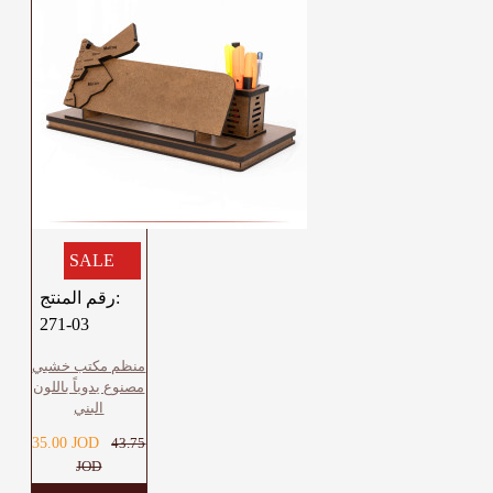
SALE
رقم المنتج:
271-03
منظم مكتب خشبي
مصنوع يدوياً باللون
البني
35.00 JOD
43.75
JOD