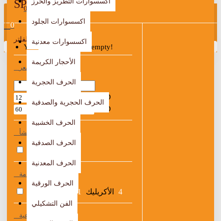
اكسسوارات التطريز والخرز
SPECIAL OFFERS
0
اكسسوارات الجلود
0
الفلتر
الغاء
اكسسوارات معدنية
Your shopping cart is empty!
الأحجار الكريمة
السعر
الحرف الحجرية
JOD
الحرف الحجرية والصدفية
JOD
الحرف الخشبية
مدينة المنشأ
الحرف الصدفية
4
إربد
الحرف المعدنية
الخامة
الحرف الورقية
4
الأكريليك
1
الخشبيات
الفن التشكيلي
النوعية