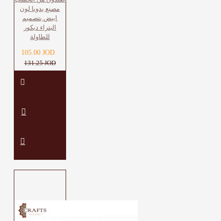
مصنع يدويا لون
ابيض بتصميم
البتراء ديكور
للطاولة
105.00 JOD
131.25 JOD