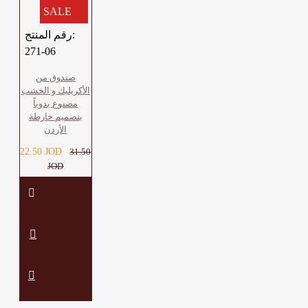
SALE
رقم المنتج:
271-06
صندوق من
الأكريليك و الخشب
مصنوع يدوياً
بتصميم خارطة
الأردن
22.50 JOD
31.50
JOD